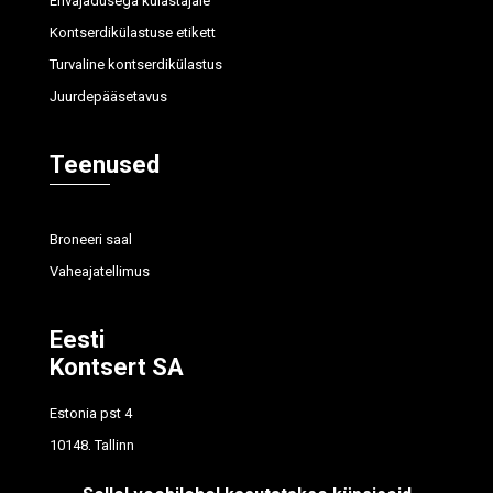
Erivajadusega külastajale
Kontserdikülastuse etikett
Turvaline kontserdikülastus
Juurdepääsetavus
Teenused
Broneeri saal
Vaheajatellimus
Eesti
Kontsert SA
Estonia pst 4
10148, Tallinn
tel
614 7700