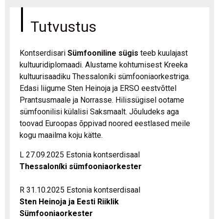
Tutvustus
Kontserdisari
Sümfooniline sügis
teeb kuulajast
kultuuridiplomaadi. Alustame kohtumisest Kreeka
kultuurisaadiku Thessaloníki sümfooniaorkestriga.
Edasi liigume Sten Heinoja ja ERSO eestvõttel
Prantsusmaale ja Norrasse. Hilissügisel ootame
sümfoonilisi külalisi Saksmaalt. Jõuludeks aga
toovad Euroopas õppivad noored eestlased meile
kogu maailma koju kätte.
L 27.09.2025 Estonia kontserdisaal
Thessaloníki sümfooniaorkester
R 31.10.2025 Estonia kontserdisaal
Sten Heinoja ja Eesti Riiklik
Sümfooniaorkester