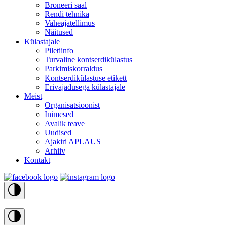
Broneeri saal
Rendi tehnika
Vaheajatellimus
Näitused
Külastajale
Piletiinfo
Turvaline kontserdikülastus
Parkimiskorraldus
Kontserdikülastuse etikett
Erivajadusega külastajale
Meist
Organisatsioonist
Inimesed
Avalik teave
Uudised
Ajakiri APLAUS
Arhiiv
Kontakt