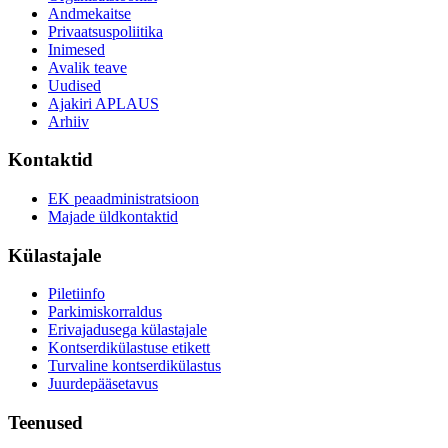
Andmekaitse
Privaatsuspoliitika
Inimesed
Avalik teave
Uudised
Ajakiri APLAUS
Arhiiv
Kontaktid
EK peaadministratsioon
Majade üldkontaktid
Külastajale
Piletiinfo
Parkimiskorraldus
Erivajadusega külastajale
Kontserdikülastuse etikett
Turvaline kontserdikülastus
Juurdepääsetavus
Teenused