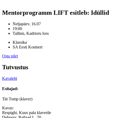
Mentorprogramm LIFT esitleb: Idüllid
Neljapäev
,
16.07
19:00
Tallinn
,
Kadrioru loss
Klassika
SA Eesti Kontsert
Osta pilet
Tutvustus
Kavaleht
Esitajad:
Tiit Tomp (klaver)
Kavas:
Respighi. Kuus pala klaverile
Debussy. Ballaad L. 70