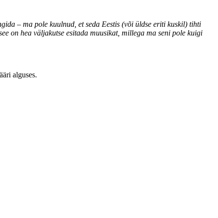
da – ma pole kuulnud, et seda Eestis (või üldse eriti kuskil) tihti
ee on hea väljakutse esitada muusikat, millega ma seni pole kuigi
äri alguses.