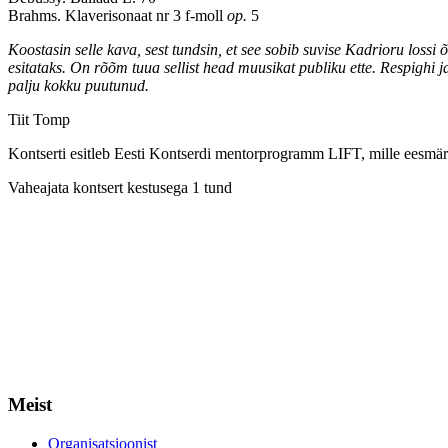
Brahms. Klaverisonaat nr 3 f-moll
op.
5
Koostasin selle kava, sest tundsin, et see sobib suvise Kadrioru lossi 
esitataks. On rõõm tuua sellist head muusikat publiku ette. Respighi
palju kokku puutunud.
Tiit Tomp
Kontserti esitleb Eesti Kontserdi mentorprogramm LIFT, mille eesmärk
Vaheajata kontsert kestusega 1 tund
Meist
Organisatsioonist