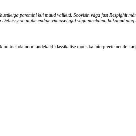
õhustikuga paremini kui muud valikud. Soovisin väga just Respighit mängi
 ja Debussy on mulle endale viimasel ajal väga meeldima hakanud ning s
 on toetada noori andekaid klassikalise muusika interpreete nende karjä