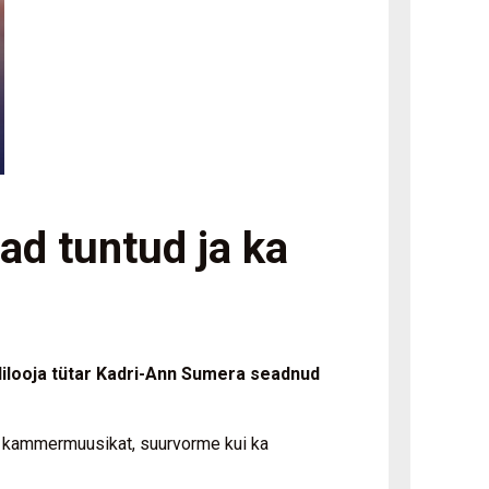
d tuntud ja ka
lilooja tütar Kadri-Ann Sumera seadnud
i kammermuusikat, suurvorme kui ka