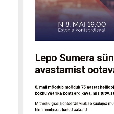
Lepo Sumera sünn
avastamist ootav
8. mail möödub möödub 75 aastat heliloo
kokku väärika kontserdikava, mis tutvus
Mitmekülgsel kontserdil viiakse kuulajad m
filmimaailmast tuntud palasid.