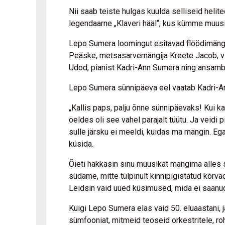
Nii saab teiste hulgas kuulda selliseid heli
legendaarne „Klaveri hääl“, kus kümme muusik
Lepo Sumera loomingut esitavad flöödimängija
Peäske, metsasarvemängija Kreete Jacob, viiu
Udod, pianist Kadri-Ann Sumera ning ansamb
Lepo Sumera sünnipäeva eel vaatab Kadri-An
„Kallis paps, palju õnne sünnipäevaks! Kui ka
öeldes oli see vahel parajalt tüütu. Ja veidi 
sulle järsku ei meeldi, kuidas ma mängin. Ega
küsida.
Õieti hakkasin sinu muusikat mängima alles si
südame, mitte tülpinult kinnipigistatud kõrva
Leidsin vaid uued küsimused, mida ei saanu
Kuigi Lepo Sumera elas vaid 50. eluaastani,
sümfooniat, mitmeid teoseid orkestritele, roh