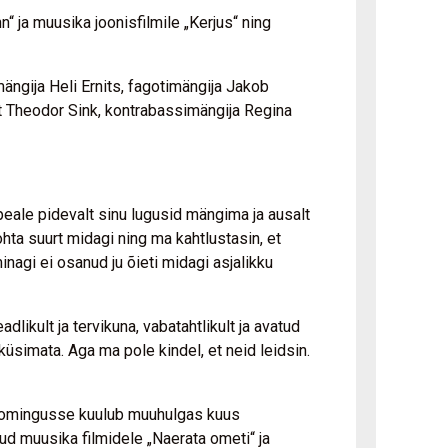
 ja muusika joonisfilmile „Kerjus“ ning
ängija Heli Ernits, fagotimängija Jakob
st Theodor Sink, kontrabassimängija Regina
peale pidevalt sinu lugusid mängima ja ausalt
ohta suurt midagi ning ma kahtlustasin, et
nagi ei osanud ju õieti midagi asjalikku
ikult ja tervikuna, vabatahtlikult ja avatud
küsimata. Aga ma pole kindel, et neid leidsin.
 loomingusse kuulub muuhulgas kuus
nud muusika filmidele „Naerata ometi“ ja