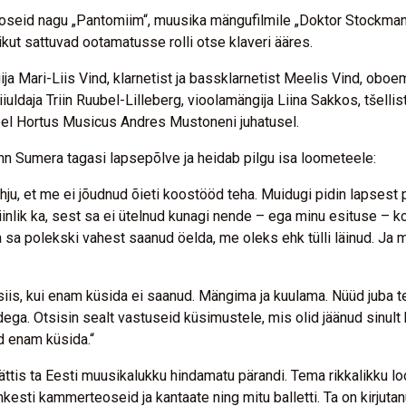
teoseid nagu „Pantomiim“, muusika mängufilmile „Doktor Stockmann“
ut sattuvad ootamatusse rolli otse klaveri ääres.
 Mari-Liis Vind, klarnetist ja bassklarnetist Meelis Vind, oboem
ldaja Triin Ruubel-Lilleberg, vioolamängija Liina Sakkos, tšelli
el Hortus Musicus Andres Mustoneni juhatusel.
n Sumera tagasi lapsepõlve ja heidab pilgu isa loometeele:
hju, et me ei jõudnud õieti koostööd teha. Muidugi pidin lapsest 
piinlik ka, sest sa ei ütelnud kunagi nende – ega minu esituse – k
 sa polekski vahest saanud öelda, me oleks ehk tülli läinud. Ja mi
is, kui enam küsida ei saanud. Mängima ja kuulama. Nüüd juba teadl
dega. Otsisin sealt vastuseid küsimustele, mis olid jäänud sinult 
d enam küsida.“
 jättis ta Eesti muusikalukku hindamatu pärandi. Tema rikkalikku
kesti kammerteoseid ja kantaate ning mitu balletti. Ta on kirjuta