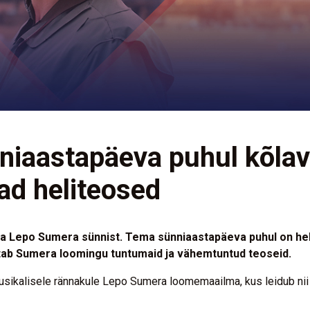
iaastapäeva puhul kõlava
ad heliteosed
ja Lepo Sumera sünnist. Tema sünniaastapäeva puhul on he
tab Sumera loomingu tuntumaid ja vähemtuntud teoseid.
uusikalisele rännakule Lepo Sumera loomemaailma, kus leidub ni