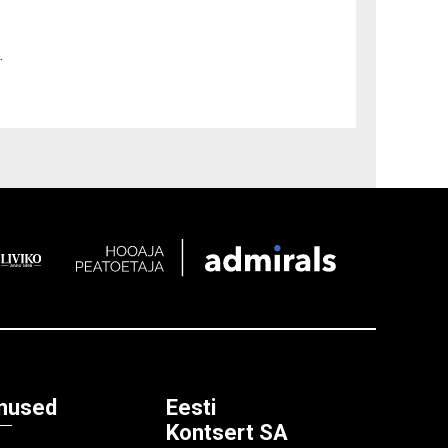
.
nused
Eesti
Kontsert SA