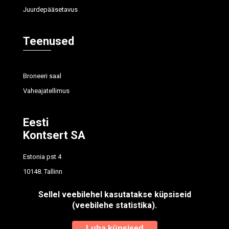
Juurdepääsetavus
Teenused
Broneeri saal
Vaheajatellimus
Eesti
Kontsert SA
Estonia pst 4
10148, Tallinn
tel
614 7700
Sellel veebilehel kasutatakse küpsiseid
info@concert.ee
(veebilehe statistika).
Registrikood: 90012596
Luba küpsised