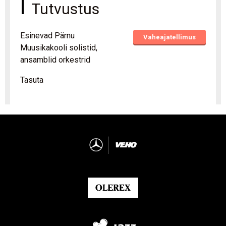
Tutvustus
Esinevad Pärnu
Vaheajatellimus
Muusikakooli solistid,
ansamblid orkestrid
Tasuta