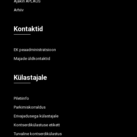
Ajakiri APLAUS
Arhiiv
Kontaktid
EK peaadministratsioon
Majade üldkontaktid
Külastajale
Piletiinfo
Parkimiskorraldus
Erivajadusega külastajale
Kontserdikülastuse etikett
Turvaline kontserdikülastus