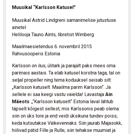
Muusikal “Karlsson Katusel”
Muusikal Astrid Lindgreni samanimelise jutustuse
ainetel
Helilooja Tauno Aints, libretist Wimberg
Maailmaesietendus 6. novembril 2015
Rahvusooperis Estonia
Karlsson on ilus, ülitark ja parajalt paks mees oma
parimais aastais. Ta elab katusel korstna taga, tal on
seljal propeller ning tema koduuksel seisab silt:
„Karlsson katuselt. Maailma parim Karlsson“. Ja
sellele ei saa keegi vastu vaielda! Lavastaja
Ain
Mäeots
: „“Karlsson katuselt“ Estonia laval lähtub
täpselt kõigest sellest, mis Karlssonis peab olema:
siin on üks tore ja end veidi üksikuna tundev poiss,
keda kutsutakse Väikevennaks. Siin jaurab Majasokk,
hiilivad pätid Fille ja Rulle, siin tehakse muumiat ja