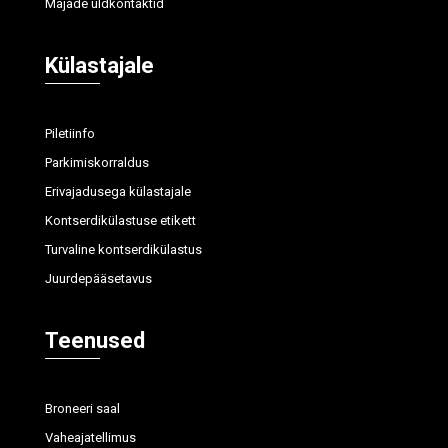
Majade üldkontaktid
Külastajale
Piletiinfo
Parkimiskorraldus
Erivajadusega külastajale
Kontserdikülastuse etikett
Turvaline kontserdikülastus
Juurdepääsetavus
Teenused
Broneeri saal
Vaheajatellimus