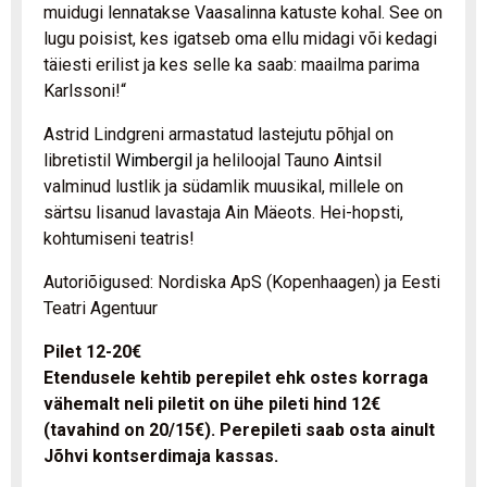
muidugi lennatakse Vaasalinna katuste kohal. See on
lugu poisist, kes igatseb oma ellu midagi või kedagi
täiesti erilist ja kes selle ka saab: maailma parima
Karlssoni!“
Astrid Lindgreni armastatud lastejutu põhjal on
libretistil
Wimbergil
ja heliloojal Tauno Aintsil
valminud lustlik ja südamlik muusikal, millele on
särtsu lisanud lavastaja Ain Mäeots. Hei-hopsti,
kohtumiseni teatris!
Autoriõigused: Nordiska ApS (Kopenhaagen) ja Eesti
Teatri Agentuur
Pilet 12-20€
Etendusele kehtib perepilet ehk ostes korraga
vähemalt neli piletit on ühe pileti hind 12€
(tavahind on 20/15€). Perepileti saab osta ainult
Jõhvi kontserdimaja kassas.