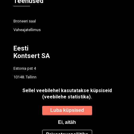
Teenused
Broneeri saal
Vaheajatellimus
Eesti
Kontsert SA
Estonia pst 4
10148, Tallinn
tel
614 7700
Sellel veebilehel kasutatakse küpsiseid
info@concert.ee
(veebilehe statistika).
Registrikood: 90012596
Luba küpsised
Ei, aitäh