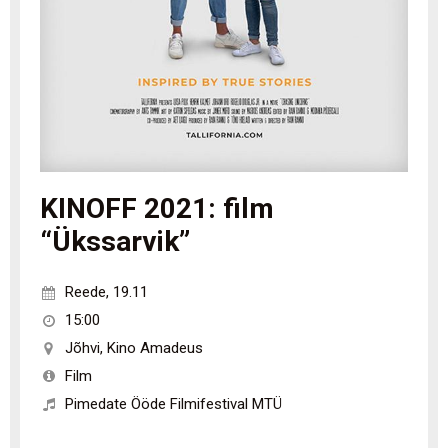
KINOFF 2021: film
“Ükssarvik”
Reede
,
19.11
15:00
Jõhvi
,
Kino Amadeus
Film
Pimedate Ööde Filmifestival MTÜ