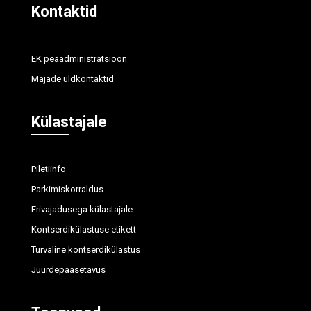
Kontaktid
EK peaadministratsioon
Majade üldkontaktid
Külastajale
Piletiinfo
Parkimiskorraldus
Erivajadusega külastajale
Kontserdikülastuse etikett
Turvaline kontserdikülastus
Juurdepääsetavus