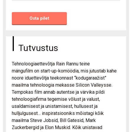
Osta pilet
Tutvustus
Tehnoloogiaettevõtja Rain Rannu teine
mängufilm on start-up-komöödia, mis jutustab kahe
noore iduettevõtja teekonnast “kodugaraažist”
maailma tehnoloogia mekasse Silicon Valleysse.
Tempokas film annab autentse ja värvika pildi
tehnoloogiafirma tegemise võlust ja valust,
usaldamisest ja unistamisest, hullusest ja
hulljulgusest… inspiratsiooniks mõistagi kõik
maailma Steve Jobsid, Bill Gatesid, Mark
Zuckerbergid ja Elon Muskid. Kõik unistavad