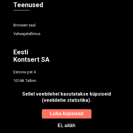
Teenused
Broneeri saal
Vaheajatellimus
Eesti
Kontsert SA
Estonia pst 4
10148, Tallinn
tel
614 7700
Sellel veebilehel kasutatakse küpsiseid
info@concert.ee
(veebilehe statistika).
Registrikood: 90012596
Luba küpsised
Ei, aitäh