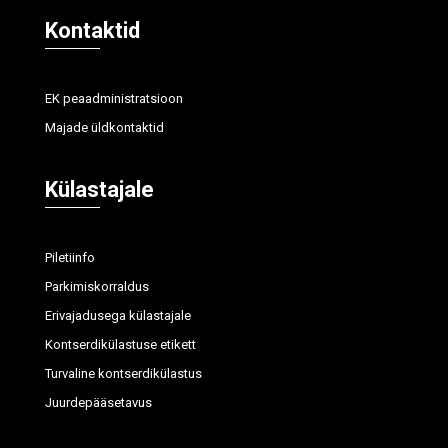
Kontaktid
EK peaadministratsioon
Majade üldkontaktid
Külastajale
Piletiinfo
Parkimiskorraldus
Erivajadusega külastajale
Kontserdikülastuse etikett
Turvaline kontserdikülastus
Juurdepääsetavus