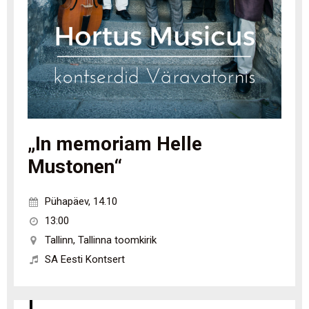
„In memoriam Helle
Mustonen“
Pühapäev
,
14.10
13:00
Tallinn
,
Tallinna toomkirik
SA Eesti Kontsert