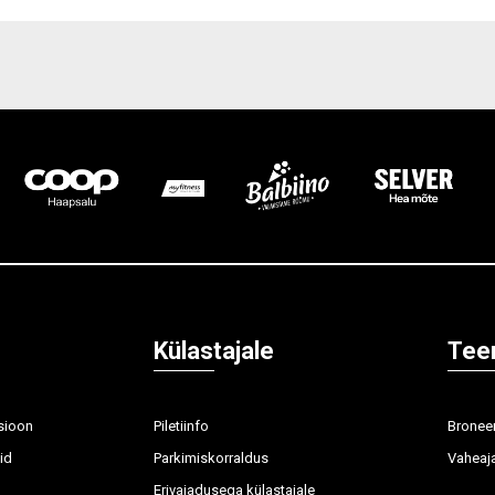
Külastajale
Tee
sioon
Piletiinfo
Broneer
id
Parkimiskorraldus
Vaheaja
Erivajadusega külastajale