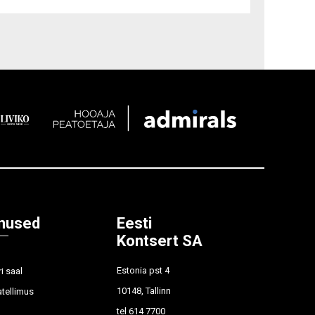
nused
Eesti
Kontsert SA
Estonia pst 4
i saal
10148, Tallinn
tellimus
tel
614 7700