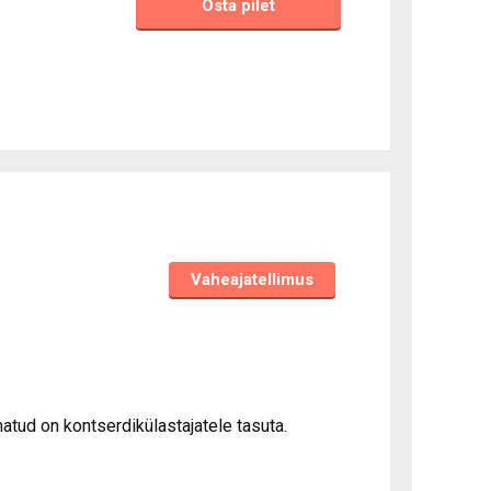
Osta pilet
Vaheajatellimus
matud on kontserdikülastajatele tasuta.