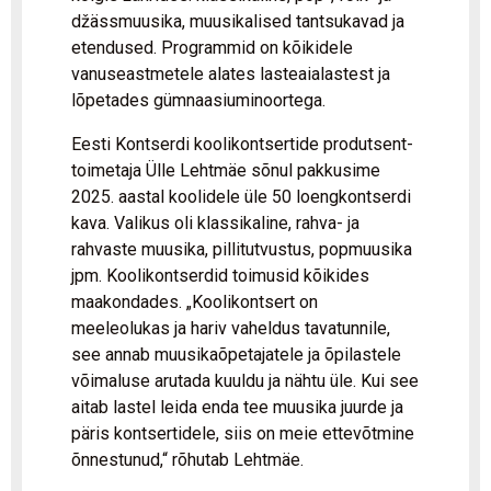
džässmuusika, muusikalised tantsukavad ja
etendused. Programmid on kõikidele
vanuseastmetele alates lasteaialastest ja
lõpetades gümnaasiuminoortega.
Eesti Kontserdi koolikontsertide produtsent-
toimetaja Ülle Lehtmäe sõnul pakkusime
2025. aastal koolidele üle 50 loengkontserdi
kava. Valikus oli klassikaline, rahva- ja
rahvaste muusika, pillitutvustus, popmuusika
jpm. Koolikontserdid toimusid kõikides
maakondades. „Koolikontsert on
meeleolukas ja hariv vaheldus tavatunnile,
see annab muusikaõpetajatele ja õpilastele
võimaluse arutada kuuldu ja nähtu üle. Kui see
aitab lastel leida enda tee muusika juurde ja
päris kontsertidele, siis on meie ettevõtmine
õnnestunud,“ rõhutab Lehtmäe.