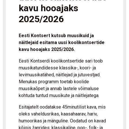
kavu hooajaks
2025/2026
Eesti Kontsert kutsub muusikuid ja
näitlejaid esitama uusi koolikontsertide
kavu hooajaks 2025/2026.
Eesti Kontserdi koolikontsertide sari toob
muusikatundidesse klassika-, koori- ja
levimuusikatähed, näitlejad ja jutuvestjad.
Menukas programm toetab koolide
muusikaõpet ja annab lastele võimaluse
kohtuda tuntud muusikute ja näitlejatega.
Esitajatelt oodatakse 45minutilist kava, mis
oleks vaheldusrikas, kaasahaarav, hariv,
humoorikas ja mänguline. Oodatud on kavad
kõigis žanrides: klassikaline, pop-, folk- ja