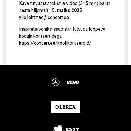
Kava tutvustav tekst ja video (3–5 min) palun
saata hiljemalt
15. maiks 2025
ylle.lehtmae@concert.ee
.
Inspiratsiooniks saab siin tutvuda lõppeva
hooaja kontsertidega:
https://concert.ee/koolikontserdid/