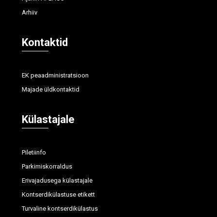
Arhiiv
Kontaktid
EK peaadministratsioon
Majade üldkontaktid
Külastajale
Piletiinfo
Parkimiskorraldus
Erivajadusega külastajale
Kontserdikülastuse etikett
Turvaline kontserdikülastus