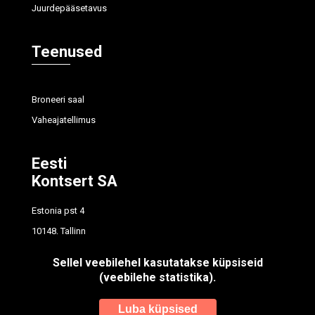
Juurdepääsetavus
Teenused
Broneeri saal
Vaheajatellimus
Eesti
Kontsert SA
Estonia pst 4
10148, Tallinn
tel
614 7700
Sellel veebilehel kasutatakse küpsiseid
info@concert.ee
(veebilehe statistika).
Registrikood: 90012596
Luba küpsised