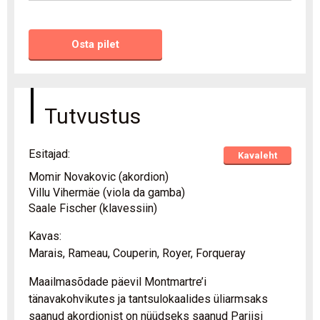
Osta pilet
Tutvustus
Esitajad:
Kavaleht
Momir Novakovic (akordion)
Villu Vihermäe (viola da gamba)
Saale Fischer (klavessiin)
Kavas:
Marais, Rameau, Couperin, Royer, Forqueray
Maailmasõdade päevil Montmartre’i
tänavakohvikutes ja tantsulokaalides üliarmsaks
saanud akordionist on nüüdseks saanud Pariisi