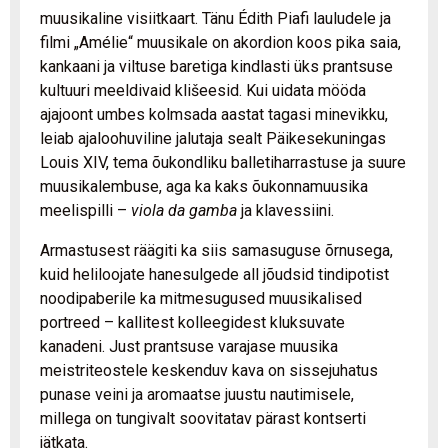
muusikaline visiitkaart. Tänu Édith Piafi lauludele ja
filmi „Amélie“ muusikale on akordion koos pika saia,
kankaani ja viltuse baretiga kindlasti üks prantsuse
kultuuri meeldivaid klišeesid. Kui uidata mööda
ajajoont umbes kolmsada aastat tagasi minevikku,
leiab ajaloohuviline jalutaja sealt Päikesekuningas
Louis XIV, tema õukondliku balletiharrastuse ja suure
muusikalembuse, aga ka kaks õukonnamuusika
meelispilli –
viola da gamba
ja klavessiini.
Armastusest räägiti ka siis samasuguse õrnusega,
kuid heliloojate hanesulgede all jõudsid tindipotist
noodipaberile ka mitmesugused muusikalised
portreed – kallitest kolleegidest kluksuvate
kanadeni. Just prantsuse varajase muusika
meistriteostele keskenduv kava on sissejuhatus
punase veini ja aromaatse juustu nautimisele,
millega on tungivalt soovitatav pärast kontserti
jätkata.