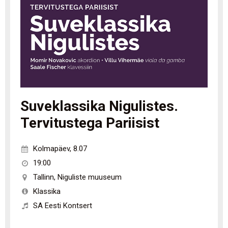
Suveklassika Nigulistes.
Tervitustega Pariisist
Kolmapäev
,
8.07
19:00
Tallinn
,
Niguliste muuseum
Klassika
SA Eesti Kontsert