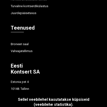
Turvaline kontserdikülastus
Juurdepääsetavus
Teenused
Broneeri saal
Vaheajatellimus
Eesti
Kontsert SA
Estonia pst 4
10148, Tallinn
tel
614 7700
Sellel veebilehel kasutatakse küpsiseid
info@concert.ee
(veebilehe statistika).