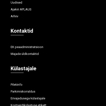
Uudised
Ajakiri APLAUS
Arhiiv
Kontaktid
EK peaadministratsioon
Majade üldkontaktid
Külastajale
Piletiinfo
Parkimiskorraldus
Erivajadusega külastajale
Kontserdikülastuse etikett