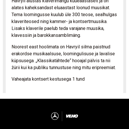
Havryil alustas klaverimängu kuueaastaselt ja on
alates kaheksandast eluaastast loonud muusikat.
Tema loomingusse kuulub üle 300 teose, sealhulgas
klaveriteosed ning kammer- ja kontsertmuusika.
Lisaks klaverile paelub teda varajane muusika,
klavessiin ja barokkansamblimäng.
Noorest east hoolimata on Havryil silma paistnud
erakordse musikaalsuse, loomingulisuse ja lavalise
küpsusega. „Klassikatähtede“ hooajal pälvis ta nii
žürii kui ka publiku tunnustuse ning mitu eripreemiat.
Vaheajata kontsert kestusega 1 tund