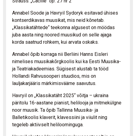
Strauss. „Cäcilie“
op.
27 nr 2
Annabel Soode ja Havryil Sydoryk esitavad ühises
kontserdikavas muusikat, mis neid kõnetab.
„Klassikatähtede“ teekonna algusest on möödas
juba aasta ning noored muusikud on selle ajaga
korda saatnud rohkem, kui arvata oskaks.
Annabel õpib korraga nii Berliini Hanns Eisleri
nimelises muusikakõrgkoolis kui ka Eesti Muusika-
ja Teatriakadeemias. Sügisest alustab ta tööd
Hollandi Rahvusooperi stuudios, mis on
lauljakarjääris märkimisväärne saavutus.
Havryil on „Klassikatäht 2025“ võitja – ukraina
päritolu 16-aastane pianist, helilooja ja mitmekülgne
noor muusik. Ta õpib Tallinna Muusika- ja
Balletikoolis klaverit, klavessiini ja viiulit ning
tegeleb aktiivselt heliloominguga.