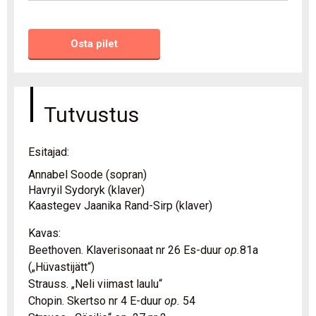
Osta pilet
Tutvustus
Esitajad:
Annabel Soode (sopran)
Havryil Sydoryk (klaver)
Kaastegev Jaanika Rand-Sirp (klaver)
Kavas:
Beethoven. Klaverisonaat nr 26 Es-duur
op.
81a
(„Hüvastijätt“)
Strauss. „Neli viimast laulu“
Chopin. Skertso nr 4 E-duur
op.
54