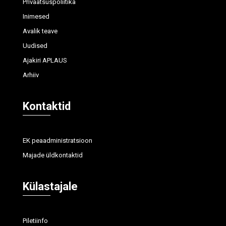
Privaatsuspoliitika
Inimesed
Avalik teave
Uudised
Ajakiri APLAUS
Arhiiv
Kontaktid
EK peaadministratsioon
Majade üldkontaktid
Külastajale
Piletiinfo