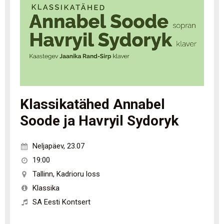
Klassikatähed Annabel
Soode ja Havryil Sydoryk
Neljapäev
,
23.07
19:00
Tallinn
,
Kadrioru loss
Klassika
SA Eesti Kontsert