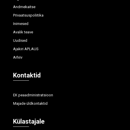
Andmekaitse
Privaatsuspoliitika
Inimesed
Avalik teave
Uudised
Ajakiri APLAUS
Arhiiv
Kontaktid
EK peaadministratsioon
Majade üldkontaktid
Külastajale