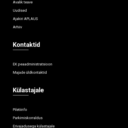
Avalik teave
Uudised
Ajakiri APLAUS
Arhiiv
Kontaktid
EK peaadministratsioon
Majade üldkontaktid
Külastajale
Piletiinfo
Parkimiskorraldus
Erivajadusega külastajale