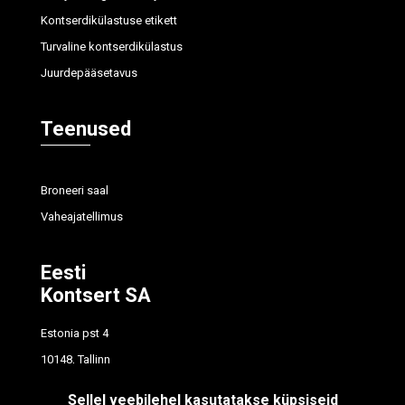
Kontserdikülastuse etikett
Turvaline kontserdikülastus
Juurdepääsetavus
Teenused
Broneeri saal
Vaheajatellimus
Eesti
Kontsert SA
Estonia pst 4
10148, Tallinn
tel
614 7700
Sellel veebilehel kasutatakse küpsiseid