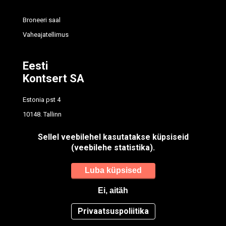
Broneeri saal
Vaheajatellimus
Eesti
Kontsert SA
Estonia pst 4
10148, Tallinn
tel
614 7700
Sellel veebilehel kasutatakse küpsiseid
info@concert.ee
(veebilehe statistika).
Registrikood: 90012596
Luba küpsised
Ei, aitäh
Privaatsuspoliitika