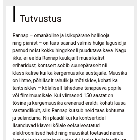
Tutvustus
Rannap – omanäoline ja isikupärane helilooja
ning pianist – on taas saanud valmis hulga lugusid ja
pannud neist kokku hingekeeli puudutava kava. Nagu
ikka, ei eelda Rannap kuulajailt muusikalist
eriharidust, kontsert sobib suurepäraselt nii
klassikalise kui ka kergemuusika austajaile. Muusika
on lihtne, põhiliselt rahulik ja mõtisklev, kohati ka
tantsisklev – kõlaliselt lähedane tänapäeva popile
või filmimuusikale. Kui viimased 150 aastat on
tõsine ja kergemuusika arenenud eraldi, kohati lausa
vastandlikult, siis Rannap kutsub neid taas kohtuma
ja sulanduma. Nii plaadil kui ka kontsertidel
lisanduvad klaveri kõlale eelsalvestatud
elektroonilised helid ning muusikat toetavad nende