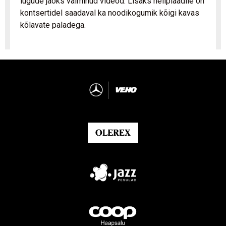
lugude jaoks valminud videod. Lisaks heliplaadile on
kontsertidel saadaval ka noodikogumik kõigi kavas
kõlavate paladega.