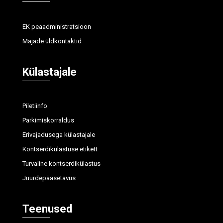
EK peaadministratsioon
Majade üldkontaktid
Külastajale
Piletiinfo
Parkimiskorraldus
Erivajadusega külastajale
Kontserdikülastuse etikett
Turvaline kontserdikülastus
Juurdepääsetavus
Teenused