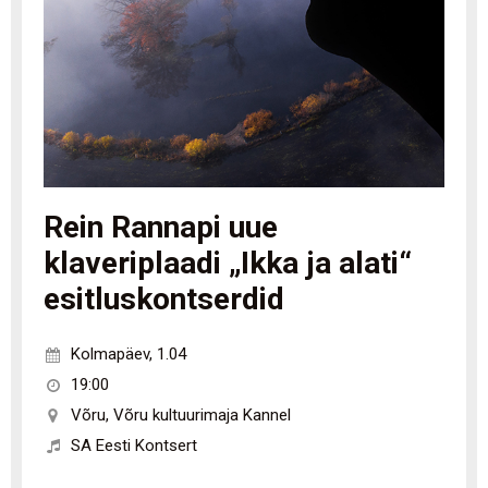
Rein Rannapi uue
klaveriplaadi „Ikka ja alati“
esitluskontserdid
Kolmapäev
,
1.04
19:00
Võru
,
Võru kultuurimaja Kannel
SA Eesti Kontsert