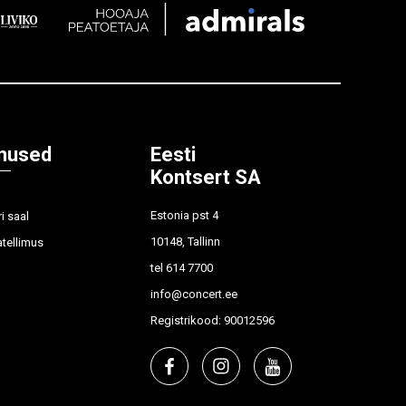
nused
Eesti
Kontsert SA
Estonia pst 4
i saal
10148, Tallinn
tellimus
tel
614 7700
info@concert.ee
Registrikood: 90012596