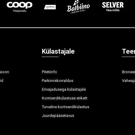
Külastajale
Tee
sioon
Piletiinfo
Broneer
id
Parkimiskorraldus
Vaheaja
Erivajadusega külastajale
Kontserdikülastuse etikett
Turvaline kontserdikülastus
Juurdepääsetavus