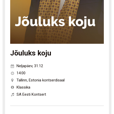
Jõuluks koju
Neljapäev
,
31.12
14:00
Tallinn
,
Estonia kontserdisaal
Klassika
SA Eesti Kontsert