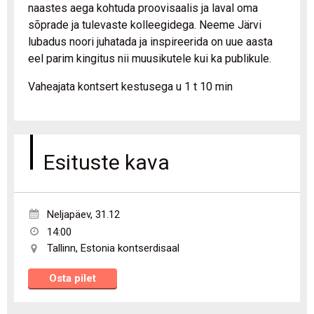
naastes aega kohtuda proovisaalis ja laval oma
sõprade ja tulevaste kolleegidega. Neeme Järvi
lubadus noori juhatada ja inspireerida on uue aasta
eel parim kingitus nii muusikutele kui ka publikule.
Vaheajata kontsert kestusega u 1 t 10 min
Esituste kava
Neljapäev
,
31.12
14:00
Tallinn
,
Estonia kontserdisaal
Osta pilet