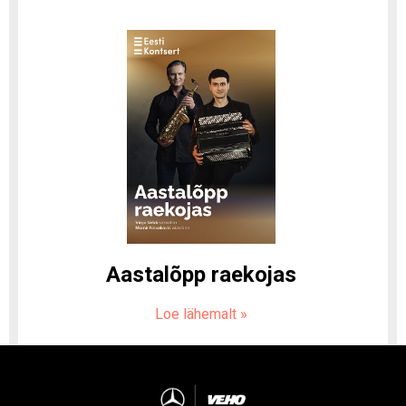
Aastalõpp raekojas
Loe lähemalt
»