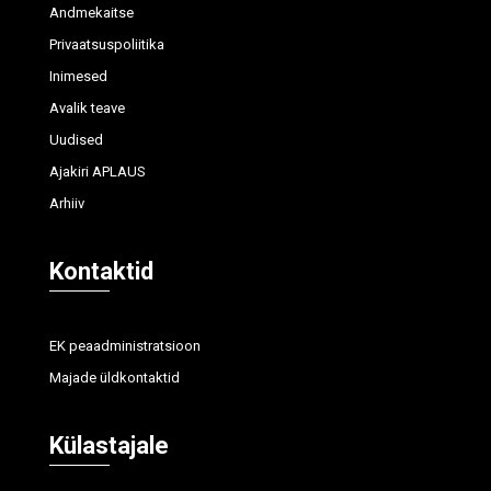
Andmekaitse
Privaatsuspoliitika
Inimesed
Avalik teave
Uudised
Ajakiri APLAUS
Arhiiv
Kontaktid
EK peaadministratsioon
Majade üldkontaktid
Külastajale