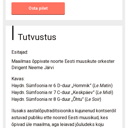
Osta pilet
Tutvustus
Esitajad:
Maailmas õppivate noorte Eesti muusikute orkester
Dirigent Neeme Järvi
Kavas:
Haydn. Sümfoonia nr 6 D-duur „Hommik” (
Le Matin
)
Haydn. Sümfoonia nr 7 C-duur „Keskpäev” (
Le Midi
)
Haydn. Sümfoonia nr 8 G-duur „Õhtu” (
Le Soir
)
Ilusaks aastalõputraditsiooniks kujunenud kontserdil
astuvad publiku ette noored Eesti muusikud, kes
õpivad üle maailma, aga leiavad jõuludeks koju