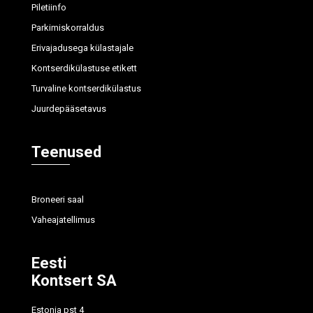
Piletiinfo
Parkimiskorraldus
Erivajadusega külastajale
Kontserdikülastuse etikett
Turvaline kontserdikülastus
Juurdepääsetavus
Teenused
Broneeri saal
Vaheajatellimus
Eesti
Kontsert SA
Estonia pst 4