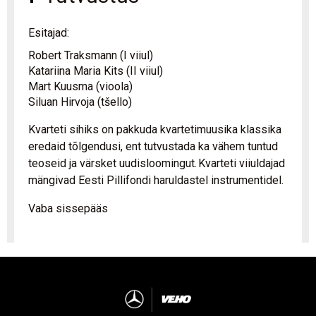
Esitajad:
Robert Traksmann (I viiul)
Katariina Maria Kits (II viiul)
Mart Kuusma (vioola)
Siluan Hirvoja (tšello)
Kvarteti
sihiks on pakkuda kvartetimuusika klassika
eredaid tõlgendusi, ent tutvustada ka vähem tuntud
teoseid ja värsket uudisloomingut. Kvarteti viiuldajad
mängivad Eesti Pillifondi haruldastel instrumentidel.
Vaba sissepääs