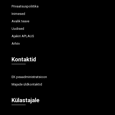
Privaatsuspoliitika
Inimesed
Avalik teave
Uudised
Ajakiri APLAUS
Arhiiv
Kontaktid
EK peaadministratsioon
Majade üldkontaktid
Külastajale