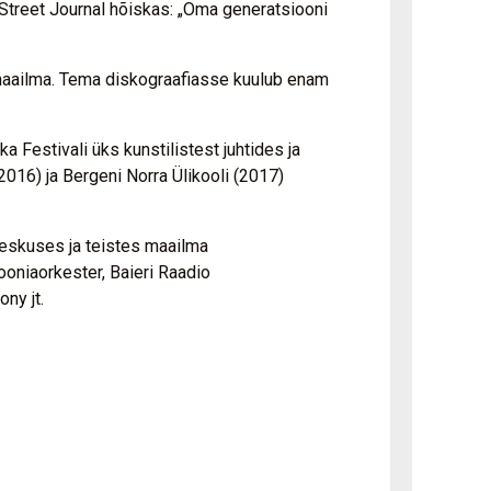
 Street Journal hõiskas: „Oma generatsiooni
le maailma. Tema diskograafiasse kuulub enam
estivali üks kunstilistest juhtides ja
2016) ja Bergeni Norra Ülikooli (2017)
Keskuses ja teistes maailma
ooniaorkester, Baieri Raadio
ny jt.