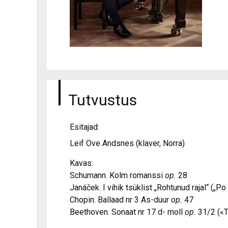
Tutvustus
Esitajad:
Leif Ove Andsnes (klaver, Norra)
Kavas:
Schumann. Kolm romanssi
op.
28
Janáček. I vihik tsüklist „Rohtunud rajal“ („P
Chopin. Ballaad nr 3 As-duur
op.
47
Beethoven. Sonaat nr 17 d- moll
op.
31/2 («