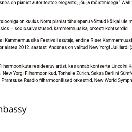
es on pianist autoriteetse elegantsi, jõu ja mõistmisega.“ Wall
tatsiooniga on kuulus Norra pianist tähelepanu võitnud kõikjal ü
lassics – soolosalvestused, kammermuusika, orkestrikontserdid.
Kammermuusika Festivali asutaja, endine Risør Kammermuusika F
or alates 2012. aastast. Andsnes on valitud New Yorgi Juilliardi (
ilharmoonikute resideeruv artist, kes annab kontserte Lincolni 
 New Yorgi Filharmoonikud, Tonhalle Zürich, Saksa Berliini Sümf
a Prantsuse Raadio filharmoonilised orkestrid, New World Sympho