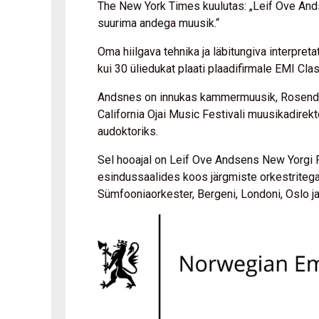
The New York Times kuulutas: „Leif Ove Andsn
suurima andega muusik.“
Oma hiilgava tehnika ja läbitungiva interpre
kui 30 üliedukat plaati plaadifirmale EMI C
Andsnes on innukas kammermuusik, Rosendal 
California Ojai Music Festivali muusikadirekt
audoktoriks.
Sel hooajal on Leif Ove Andsens New Yorgi F
esindussaalides koos järgmiste orkestritega:
Sümfooniaorkester, Bergeni, Londoni, Oslo j