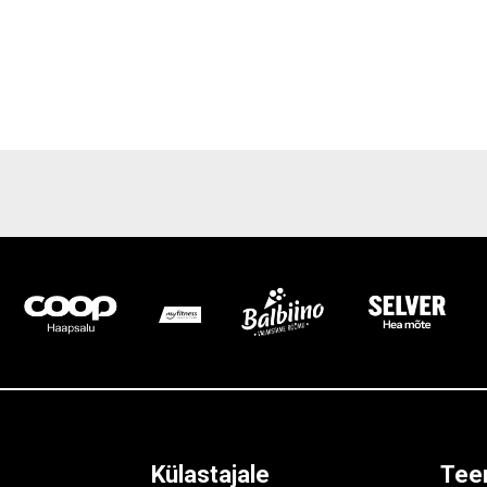
Külastajale
Tee