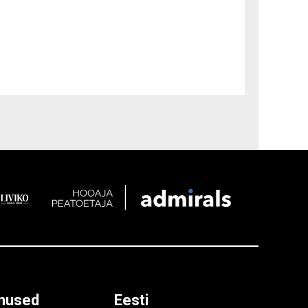
nused
Eesti