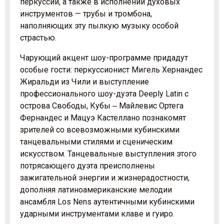
перкуссий, а также в исполнении духовых
инструментов — трубы и тромбона,
наполняющих эту пылкую музыку особой
страстью.
Чарующий акцент шоу-программе придадут
особые гости: перкуссионист Мигель Хернандес
Жиральди из Чили и выступление
профессионального шоу-дуэта Deeply Latin с
острова Свободы, Кубы ‒ Майлевис Ортега
Фернандес и Мацуэ Кастеллано познакомят
зрителей со всевозможными кубинскими
танцевальными стилями и сценическим
искусством. Танцевальные выступления этого
потрясающего дуэта преисполнены
зажигательной энергии и жизнерадостности,
дополняя латиноамериканские мелодии
ансамбля Los Nens аутентичными кубинскими
ударными инструментами клаве и гуиро.